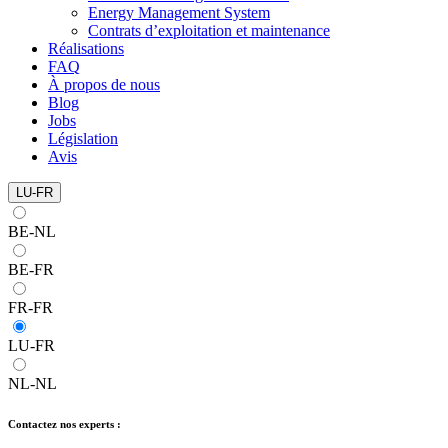
Energy Management System
Contrats d’exploitation et maintenance
Réalisations
FAQ
À propos de nous
Blog
Jobs
Législation
Avis
LU-FR
BE-NL
BE-FR
FR-FR
LU-FR
NL-NL
Contactez nos experts :