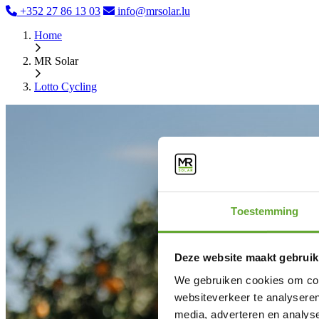
+352 27 86 13 03
info@mrsolar.lu
Home
MR Solar
Lotto Cycling
Toestemming
Deze website maakt gebruik
We gebruiken cookies om cont
websiteverkeer te analyseren
media, adverteren en analys