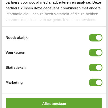
partners voor social media, adverteren en analyse. Deze
MR Solar
partners kunnen deze gegevens combineren met andere
informatie die u aan ze heeft verstrekt of die ze hebben
À propos de nous
Blog
verzameld op basis van uw gebruik van hun services.
Lotto Cycling
Jobs
Toestemmingsselectie
Noodzakelijk
Rester informé
Civilité
Voorkeuren
Prénom
Nom
Statistieken
Marketing
Alles toestaan