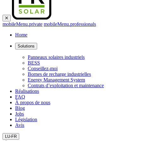
mobileMenu.private
mobileMenu.professionals
Home
Solutions
Panneaux solaires industriels
BESS
Conseillez-moi
Bornes de recharge industrielles
Energy Management System
Contrats d’exploitation et maintenance
Réalisations
FAQ
À propos de nous
Blog
Jobs
Législation
Avis
LU-FR