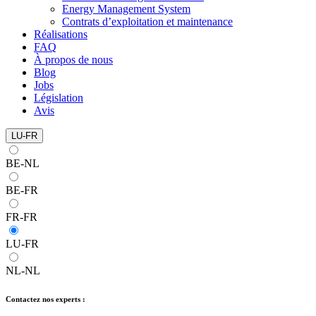
Energy Management System
Contrats d’exploitation et maintenance
Réalisations
FAQ
À propos de nous
Blog
Jobs
Législation
Avis
LU-FR
BE-NL
BE-FR
FR-FR
LU-FR
NL-NL
Contactez nos experts :