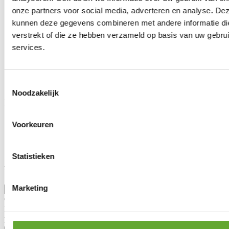
Panneaux solaires industriels
onze partners voor social media, adverteren en analyse. De
BESS
Energy Management System
kunnen deze gegevens combineren met andere informatie die
verstrekt of die ze hebben verzameld op basis van uw gebru
Service client
services.
FAQ
Législation
Entretien & garantie
Toestemmingsselectie
Demander des conseils
Noodzakelijk
MR Solar
À propos de nous
Voorkeuren
Blog
Lotto Cycling
Jobs
Statistieken
Rester informé
Marketing
Civilité
Prénom
Nom