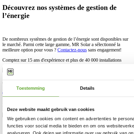
Découvrez nos systèmes de gestion de
l’énergie
De nombreux systèmes de gestion de l’énergie sont disponibles sur
le marché. Parmi cette large gamme, MR Solar a sélectionné la
meilleure option pour vous ?
Contactez-nous
sans engagement!
Comptez sur 15 ans d'expérience et plus de 40 000 installations
Contactez nos experts :
Toestemming
Details
+352 27 86 13 03
info@mrsolar.lu
Nous sommes disponibles de
9:00-12:00
et
13:00-16:30
.
Deze website maakt gebruik van cookies
We gebruiken cookies om content en advertenties te persona
Solutions
functies voor social media te bieden en om ons websiteverke
Bornes de recharge industrielles
analyseren. Ook delen we informatie over uw gebruik van on