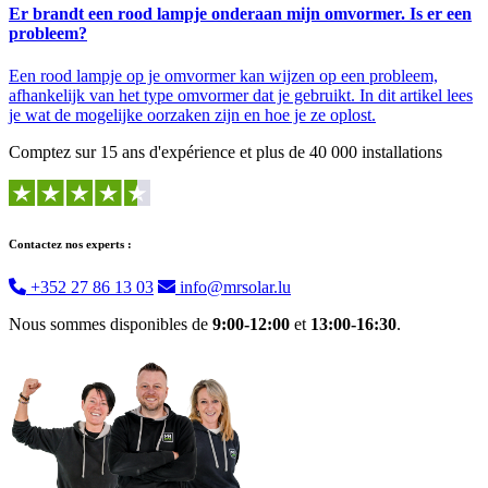
Er brandt een rood lampje onderaan mijn omvormer. Is er een
probleem?
Een rood lampje op je omvormer kan wijzen op een probleem,
afhankelijk van het type omvormer dat je gebruikt. In dit artikel lees
je wat de mogelijke oorzaken zijn en hoe je ze oplost.
Comptez sur 15 ans d'expérience et plus de 40 000 installations
Contactez nos experts :
+352 27 86 13 03
info@mrsolar.lu
Nous sommes disponibles de
9:00-12:00
et
13:00-16:30
.