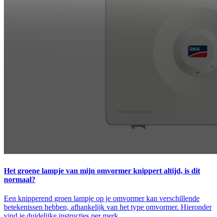
Het groene lampje van mijn omvormer knippert altijd, is dit
normaal?
Een knipperend groen lampje op je omvormer kan verschillende
betekenissen hebben, afhankelijk van het type omvormer. Hieronder
vind je duidelijke instructies per merk.