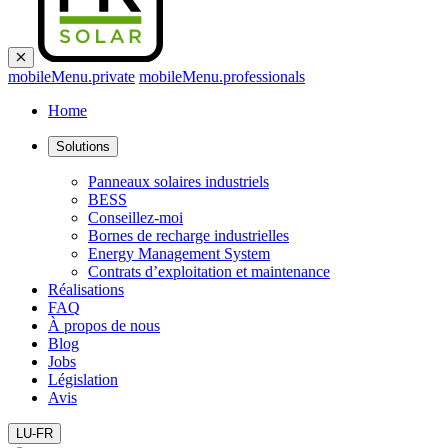
mobileMenu.private
mobileMenu.professionals
Home
Solutions
Panneaux solaires industriels
BESS
Conseillez-moi
Bornes de recharge industrielles
Energy Management System
Contrats d’exploitation et maintenance
Réalisations
FAQ
À propos de nous
Blog
Jobs
Législation
Avis
LU-FR