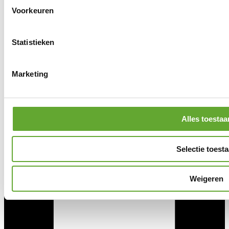
Voorkeuren
©2026 MR-Group bv
BE0842.496.864
Statistieken
Avis de non-responsabilité
Confidentialité
Cookies
Marketing
Alles toestaa
Selectie toest
Weigeren